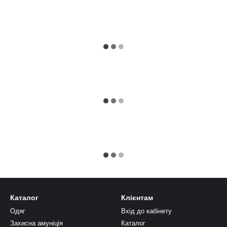
Каталог
Клієнтам
Одяг
Вхід до кабінету
Захисна амуніція
Каталог