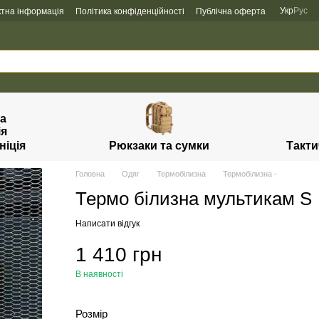
Укр
Рус
ктна інформація
Політика конфіденційності
Публічна оферта
ніція
Рюкзаки та сумки
Такти
Головна
Одяг
Термобілизна
Термобілизна -
Термо білизна мультикам S
Написати відгук
1 410 грн
В наявності
Розмір