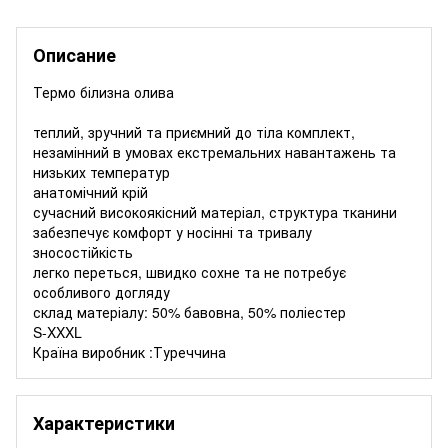
Описание
Термо білизна олива
теплий, зручний та приємний до тіла комплект,
незамінний в умовах екстремальних навантажень та
низьких температур
анатомічний крій
сучасний високоякісний матеріал, структура тканини
забезпечує комфорт у носінні та тривалу
зносостійкість
легко переться, швидко сохне та не потребує
особливого догляду
склад матеріалу: 50% бавовна, 50% поліестер
S-XXXL
Країна виробник :Туреччина
Характеристики