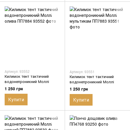
Артикул: 93552
Артикул: 93551
Килимок тент тактичний
Килимок тент тактичний
водонепроникний Моллі
водонепроникний Моллі
олива ПП7884
мультикам ПП7883
1 250 грн
1 250 грн
Купити
Купити