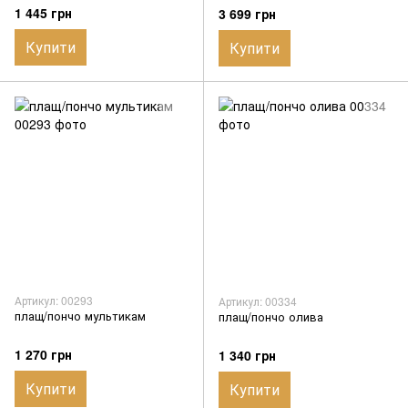
бар'єр stels V2.0 мультикам
1 445 грн
3 699 грн
ВТ5981
Купити
Купити
Артикул: 00293
Артикул: 00334
плащ/пончо мультикам
плащ/пончо олива
1 270 грн
1 340 грн
Купити
Купити