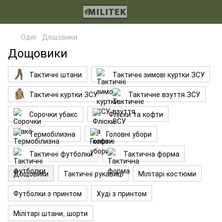
Одяг
Дощовики
Дощовики
Тактичні штани
Тактичні зимові куртки ЗСУ
Тактичні куртки ЗСУ
Тактичне взуття ЗСУ
Сорочки убакс
Фліски та кофти
Термобілизна
Головні убори
Тактичні футболки
Тактична форма
Дощовики
Тактичні рукавиці
Мілітарі костюми
Футболки з принтом
Худі з принтом
Мілітарі штани, шорти