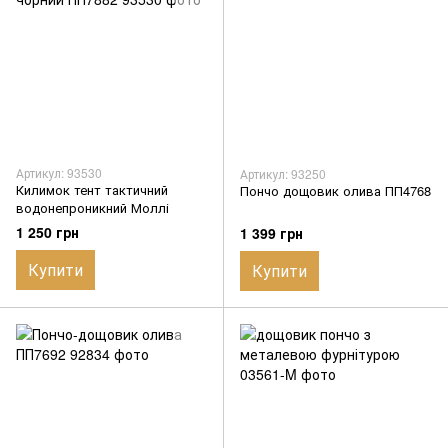
Артикул: 93530
Артикул: 93250
Килимок тент тактичний
Пончо дощовик олива ПП4768
водонепроникний Моллі
чорний ПП7882
1 250 грн
1 399 грн
Купити
Купити