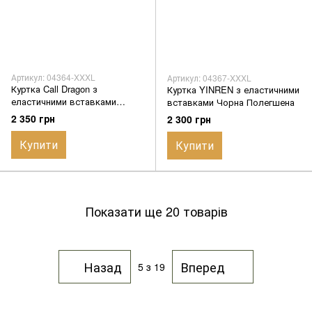
Артикул: 04364-XXXL
Артикул: 04367-XXXL
Куртка Call Dragon з
Куртка YINREN з еластичними
еластичними вставками
вставками Чорна Полегшена
олива Полегшена
2 350 грн
2 300 грн
Купити
Купити
Показати ще 20 товарів
Назад
Вперед
5
з 19