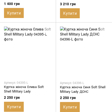
Dragon MIG10 Gray
Демісезон
1 400 грн
3 210 грн
Купити
Купити
Артикул: 04395-L
Артикул: 04396-L
Куртка жіноча Олива Soft
Куртка жіноча Синя Soft Shell
Shell Military Lady
Military Lady ДСНС
2 250 грн
2 250 грн
Купити
Купити