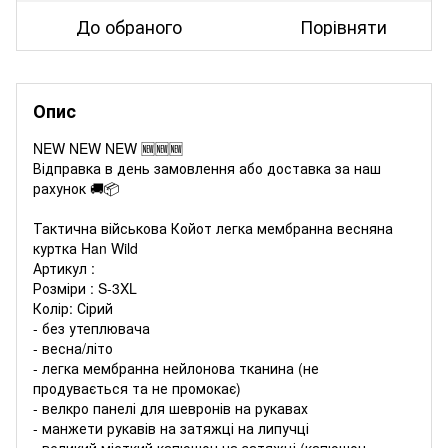
До обраного
Порівняти
Опис
NEW NEW NEW 🆕🆕🆕
Відправка в день замовлення або доставка за наш
рахунок 🚚📦
Тактична військова Койот легка мембранна весняна
куртка Han Wild
Артикул :
Розміри : S-3XL
Колір: Сірий
- без утеплювача
- весна/літо
- легка мембранна нейлонова тканина (не
продувається та не промокає)
- велкро панелі для шевронів на рукавах
- манжети рукавів на затяжці на липучці
- великий місткий капюшон на затяжці (капюшон