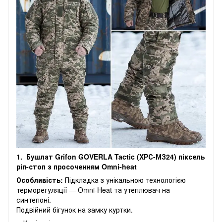
1. Бушлат Grifon GOVERLA Tactic (XРС-МЗ24) піксель
ріп-стоп з просоченням Omni-heat
Особливість:
Підкладка з унікальною технологією
терморегуляції — Omni-Heat та утеплювач на
синтепоні.
Подвійний бігунок на замку куртки.