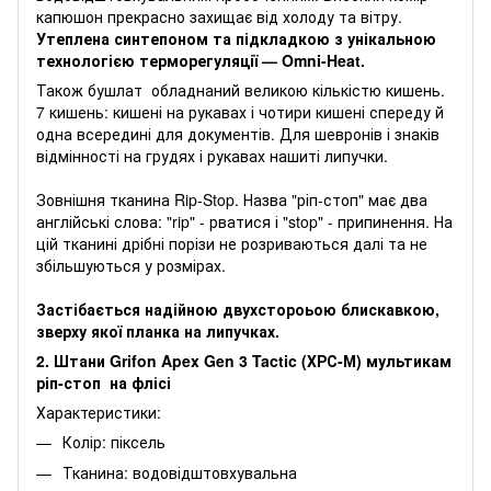
капюшон прекрасно захищає від холоду та вітру.
Утеплена синтепоном та підкладкою з унікальною
технологією терморегуляції — Omni-Heat.
Також бушлат обладнаний великою кількістю кишень.
7 кишень: кишені на рукавах і чотири кишені спереду й
одна всередині для документів. Для шевронів і знаків
відмінності на грудях і рукавах нашиті липучки.
Зовнішня тканина Rip-Stop. Назва "ріп-стоп" має два
англійські слова: "rip" - рватися і "stop" - припинення. На
цій тканині дрібні порізи не розриваються далі та не
збільшуються у розмірах.
Застібається надійною двухстороьою блискавкою,
зверху якої планка на липучках.
2. Штани Grifon Apex Gen 3 Tactic (ХРС-М) мультикам
ріп-стоп на флісі
Характеристики:
Колір: піксель
Тканина: водовідштовхувальна