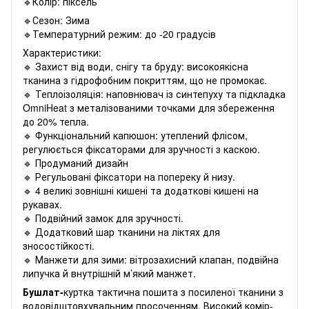
🔹Колір: піксель
🔹Сезон: Зима
🔹Температурний режим: до -20 градусів
Характеристики:
🔹 Захист від води, снігу та бруду: високоякісна
тканина з гідрофобним покриттям, що не промокає.
🔹 Теплоізоляція: наповнювач із синтепуху та підкладка
OmniHeat з металізованими точками для збереження
до 20% тепла.
🔹 Функціональний капюшон: утеплений флісом,
регулюється фіксаторами для зручності з каскою.
🔹 Продуманий дизайн
🔹 Регульовані фіксатори на попереку й низу.
🔹 4 великі зовнішні кишені та додаткові кишені на
рукавах.
🔹 Подвійний замок для зручності.
🔹 Додатковий шар тканини на ліктях для
зносостійкості.
🔹 Манжети для зими: вітрозахисний клапан, подвійна
липучка й внутрішній м’який манжет.
Бушлат-
куртка тактична пошита з посиленої тканини з
водовідштовхувальним просоченням. Високий комір-