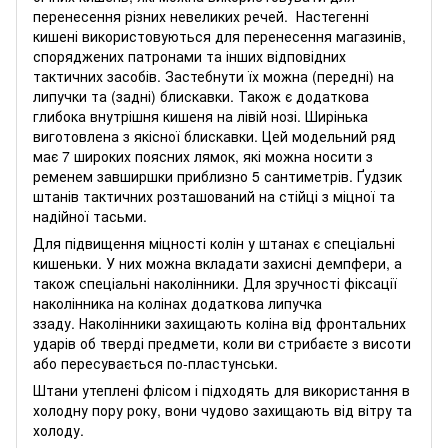
перенесення різних невеликих речей. Настегенні
кишені використовуються для перенесення магазинів,
споряджених патронами та інших відповідних
тактичних засобів. Застебнути їх можна (передні) на
липучки та (задні) блискавки. Також є додаткова
глибока внутрішня кишеня на лівій нозі. Ширінька
виготовлена з якісної блискавки. Цей модельний ряд
має 7 широких поясних лямок, які можна носити з
ременем завширшки приблизно 5 сантиметрів. Ґудзик
штанів тактичних розташований на стійці з міцної та
надійної тасьми.
Для підвищення міцності колін у штанах є спеціальні
кишеньки. У них можна вкладати захисні демпфери, а
також спеціальні наколінники. Для зручності фіксації
наколінника на колінах додаткова липучка
ззаду. Наколінники захищають коліна від фронтальних
ударів об тверді предмети, коли ви стрибаєте з висоти
або пересувається по-пластунськи.
Штани утеплені флісом і підходять для використання в
холодну пору року, вони чудово захищають від вітру та
холоду.