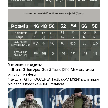
В комплект входить:
1 Штани Grifon Apex Gen 3 Tactic (ХРС-М) мультикам
ріп-стоп на флісі
1 Бушлат Grifon GOVERLA Tactic (XРС-МЗ24) мультикам
ріп-стоп з просоченням Omni-heat