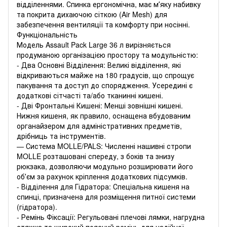
відділеннями. Спинка ергономічна, має мʼяку набивку
та покрита дихаючою сіткою (Air Mesh) для
забезпечення вентиляції та комфорту при носінні.
Функціональність
Модель Assault Pack Large 36 л вирізняється
продуманою організацією простору та модульністю:
- Два Основні Відділення: Великі відділення, які
відкриваються майже на 180 градусів, що спрощує
пакування та доступ до спорядження. Усередині є
додаткові сітчасті та/або тканинні кишені.
- Дві Фронтальні Кишені: Менші зовнішні кишені.
Нижня кишеня, як правило, оснащена вбудованим
органайзером для адміністративних предметів,
дрібниць та інструментів.
— Система MOLLE/PALS: Численні нашивні стропи
MOLLE розташовані спереду, з боків та знизу
рюкзака, дозволяючи модульно розширювати його
обʼєм за рахунок кріплення додаткових підсумків.
- Відділення для Гідратора: Спеціальна кишеня на
спинці, призначена для розміщення питної системи
(гідратора).
- Ремінь Фіксації: Регульовані плечові лямки, нагрудна
стяжка та широкий поясний ремінь для надійної