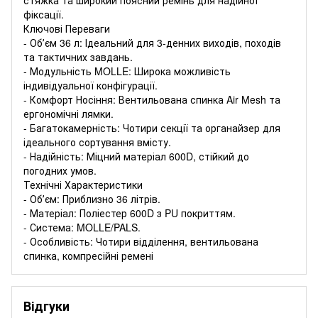
фіксації.
Ключові Переваги
- Обʼєм 36 л: Ідеальний для 3-денних виходів, походів
та тактичних завдань.
- Модульність MOLLE: Широка можливість
індивідуальної конфігурації.
- Комфорт Носіння: Вентильована спинка Air Mesh та
ергономічні лямки.
- Багатокамерність: Чотири секції та органайзер для
ідеального сортування вмісту.
- Надійність: Міцний матеріал 600D, стійкий до
погодних умов.
Технічні Характеристики
- Обʼєм: Приблизно 36 літрів.
- Матеріал: Поліестер 600D з PU покриттям.
- Система: MOLLE/PALS.
- Особливість: Чотири відділення, вентильована
спинка, компресійні ремені
Відгуки