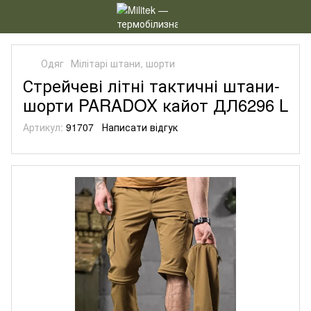
Одяг
Мілітарі штани, шорти
Стрейчеві літні тактичні штани-
шорти PARADOX кайот ДЛ6296 L
Артикул:
91707
Написати відгук