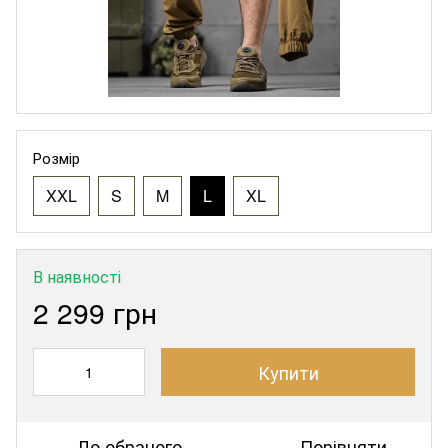
Розмір
XXL
S
M
L
XL
В наявності
2 299 грн
Купити
До обраного
Порівняти