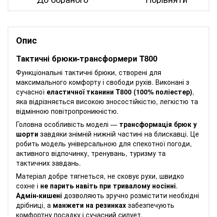
Опис
Тактичні брюки-трансформери T800
Функціональні тактичні брюки, створені для
максимального комфорту і свободи рухів. Виконані з
сучасної
еластичної тканини T800 (100% поліестер)
,
яка відрізняється високою зносостійкістю, легкістю та
відмінною повітропроникністю.
Головна особливість моделі —
трансформація брюк у
шорти
завдяки знімній нижній частині на блискавці. Це
робить модель універсальною для спекотної погоди,
активного відпочинку, тренувань, туризму та
тактичних завдань.
Матеріал добре тягнеться, не сковує рухи, швидко
сохне і
не парить навіть при тривалому носінні
.
Адмін-кишені
дозволяють зручно розмістити необхідні
дрібниці, а
манжети на резинках
забезпечують
комфортну посадку і сучасний силует.