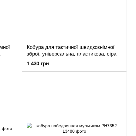
мної
Кобура для тактичної швидкознімної
,
зброї, універсальна, пластикова, сіра
1 430 грн