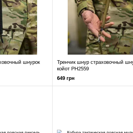
ховочный шнурок
Тренчик шнур страховочный шн
койот РН2559
649 грн