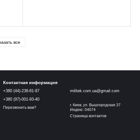
казать все
Контактная информация
+380 (44)-238-81-97
militek.com.ua@gmail.com
+380 (97)-001-93-40
г. Киев, ул. Вышгородская 37
Перезвонить вам?
Индекс: 04074
Страница контактов