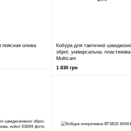
я поясная олива
Кобура для тактичної швидкозні
зброї, універсальна, пластикова
Multicam
1 830 грн