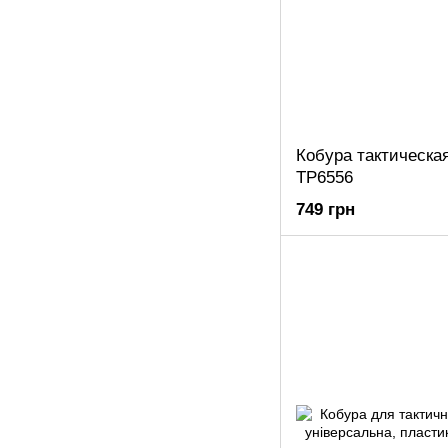
Кобура тактическа
ТР6556
749 грн