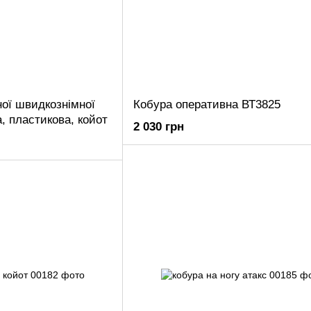
ної швидкознімної
Кобура оперативна ВТ3825
а, пластикова, койот
2 030 грн