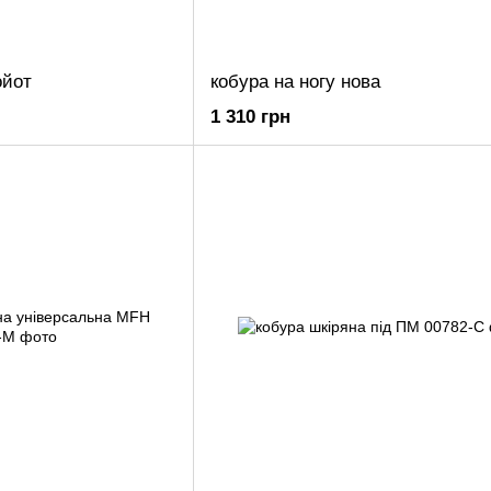
ойот
кобура на ногу нова
1 310 грн