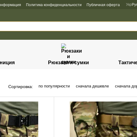
Укр
Ру
 информация
Политика конфиденциальности
Публичная оферта
униция
Рюкзаки и сумки
Тактич
по популярности
сначала дешевле
сначала до
Сортировка: