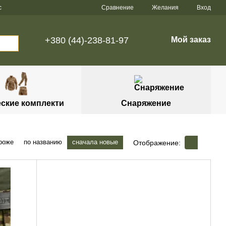
Сравнение
с
Желания
Вход
+380 (44)-238-81-97
Мой заказ
еские комплекти
Снаряжение
роже
по названию
сначала новые
Отображение: