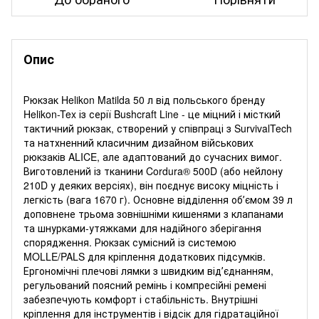
Опис
Рюкзак Helikon Matilda 50 л від польського бренду
Helikon-Tex із серії Bushcraft Line - це міцний і місткий
тактичний рюкзак, створений у співпраці з SurvivalTech
та натхненний класичним дизайном військових
рюкзаків ALICE, але адаптований до сучасних вимог.
Виготовлений із тканини Cordura® 500D (або нейлону
210D у деяких версіях), він поєднує високу міцність і
легкість (вага 1670 г). Основне відділення обʼємом 39 л
доповнене трьома зовнішніми кишенями з клапанами
та шнурками-утяжками для надійного зберігання
спорядження. Рюкзак сумісний із системою
MOLLE/PALS для кріплення додаткових підсумків.
Ергономічні плечові лямки з швидким відʼєднанням,
регульований поясний ремінь і компресійні ремені
забезпечують комфорт і стабільність. Внутрішні
кріплення для інструментів і відсік для гідратаційної