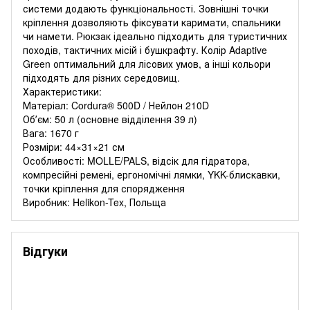
системи додають функціональності. Зовнішні точки
кріплення дозволяють фіксувати каримати, спальники
чи намети. Рюкзак ідеально підходить для туристичних
походів, тактичних місій і бушкрафту. Колір Adaptive
Green оптимальний для лісових умов, а інші кольори
підходять для різних середовищ.
Характеристики:
Матеріал: Cordura® 500D / Нейлон 210D
Обʼєм: 50 л (основне відділення 39 л)
Вага: 1670 г
Розміри: 44×31×21 см
Особливості: MOLLE/PALS, відсік для гідратора,
компресійні ремені, ергономічні лямки, YKK-блискавки,
точки кріплення для спорядження
Виробник: Helikon-Tex, Польща
Відгуки