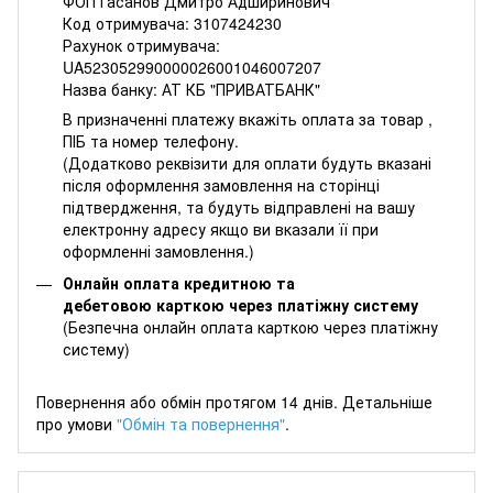
ФОП Гасанов Дмитро Адширинович
Код отримувача: 3107424230
Рахунок отримувача:
UA523052990000026001046007207
Назва банку: АТ КБ "ПРИВАТБАНК"
В призначенні платежу вкажіть оплата за товар ,
ПІБ та номер телефону.
(Додатково реквізити для оплати будуть вказані
після оформлення замовлення на сторінці
підтвердження, та будуть відправлені на вашу
електронну адресу якщо ви вказали її при
оформленні замовлення.)
Онлайн оплата кредитною та
дебетовою карткою через платіжну систему
(Безпечна онлайн оплата карткою через платіжну
систему)
Повернення або обмін протягом 14 днів. Детальніше
про умови
"Обмін та повернення"
.