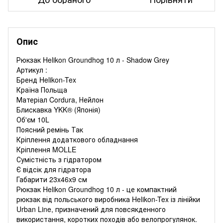
Опис
Рюкзак Helikon Groundhog 10 л - Shadow Grey
Артикул :
Бренд Helikon-Tex
Країна Польща
Матеріал Cordura, Нейлон
Блискавка YKK® (Японія)
Об'єм 10L
Поясний ремінь Так
Кріплення додаткового обладнання
Кріплення MOLLE
Сумістність з гідратором
Є відсік для гідратора
Габарити 23x46x9 см
Рюкзак Helikon Groundhog 10 л - це компактний
рюкзак від польського виробника Helikon-Tex із лінійки
Urban Line, призначений для повсякденного
використання, коротких походів або велопрогулянок.