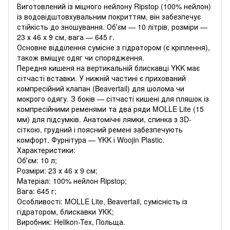
Виготовлений із міцного нейлону Ripstop (100% нейлон)
із водовідштовхувальним покриттям, він забезпечує
стійкість до зношування. Обʼєм — 10 літрів, розміри —
23 х 46 х 9 см, вага — 645 г.
Основне відділення сумісне з гідратором (є кріплення),
також вміщує одяг чи спорядження.
Передня кишеня на вертикальній блискавці YKK має
сітчасті вставки. У нижній частині є прихований
компресійний клапан (Beavertail) для шолома чи
мокрого одягу. З боків — сітчасті кишені для пляшок із
компресійними ременями та два ряди MOLLE Lite (15
мм) для підсумків. Анатомічні лямки, спинка з 3D-
сіткою, грудний і поясний ремені забезпечують
комфорт. Фурнітура — YKK і Woojin Plastic.
Характеристики:
Обʼєм: 10 л;
Розміри: 23 х 46 х 9 см;
Матеріал: 100% нейлон Ripstop;
Вага: 645 г;
Особливості: MOLLE Lite, Beavertail, сумісність із
гідратором, блискавки УКК;
Виробник: Helikon-Tex, Польща.