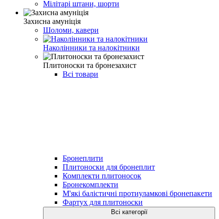
Мілітарі штани, шорти
Захисна амуніція
Шоломи, кавери
Наколінники та налокітники
Плитоноски та бронезахист
Всі товари
Бронеплити
Плитоноски для бронеплит
Комплекти плитоносок
Бронекомплекти
М'які балістичні протиуламкові бронепакети
Фартух для плитоноски
Всі категорії