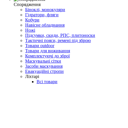
Спорядження
Біноклі, монокуляри
Гідратори, фляги
Кобури
Навісне обладнання
Ножі
Підсумки, скиди, РПС, плитоноски
Тактичні пояси, ремені під зброю
Товари outdoor
Товари для виживання
Комплектуючі до зброї
Маскувальні сітки
Засоби маскування
Евакуаційні стропи
Ліхтарі
Всі товари