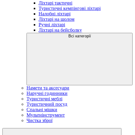
Ліхтарі тактичні
Туристичні кемпінгові ліхтарі
Налобні ліхтарі
Ліхтарі на шолом
Ручні ліхтарі
Ліхтарі на бейсболку
Всі категорії
Намети та аксесуари
Наручні годинники
Туристичні меблі
Туристичний посуд
Спальні мішки
Мультиінструмент
Чистка зброї