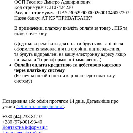
ФОП Гасанов Дмитро Адширинович
Код отримувача: 3107424230
Рахунок отримувача: UA523052990000026001046007207
Назва банку: АТ КБ "ПРИВАТБАНК"
В призначенні платежу вкажіть оплата за товар , ПІБ та
номер телефону.
(Додатково реквізити для оплати будуть вказані після
оформлення замовлення на сторінці підтвердження,
та будуть відправлені на вашу електронну адресу якщо
ви вказали її при оформленні замовлення.)
Онлайн оплата кредитною та дебетовою карткою
через платіжну систему
(Безпечна онлайн оплата карткою через платіжну
систему)
Повернення або обмін протягом 14 днів. Детальніше про
умови
"Обмін та повернення"
.
+380 (44)-238-81-97
+380 (97)-001-93-40
Контактна інформація
Повна версія сайту