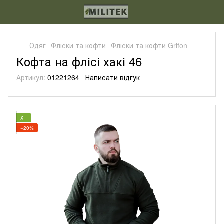
Одяг
Фліски та кофти
Фліски та кофти Grifon
Кофта на флісі хакі 46
Артикул:
01221264
Написати відгук
ХІТ
−20%