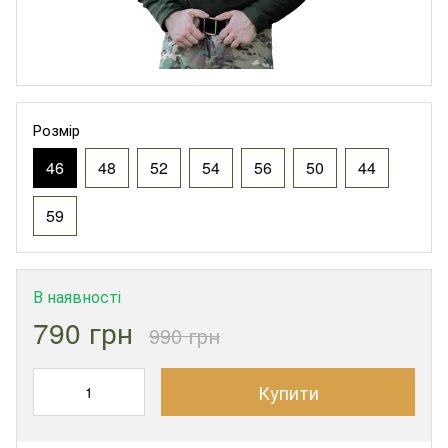
Розмір
46
48
52
54
56
50
44
59
В наявності
790 грн
990 грн
Купити