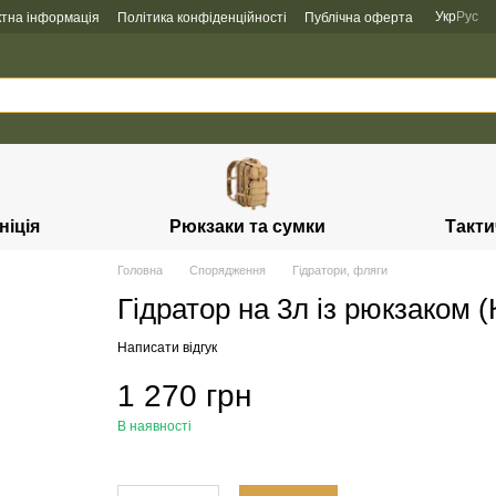
Укр
Рус
ктна інформація
Політика конфіденційності
Публічна оферта
ніція
Рюкзаки та сумки
Такти
Головна
Спорядження
Гідратори, фляги
Гідратор на 3л із рюкзаком (
Написати відгук
1 270 грн
В наявності