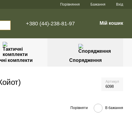
Порівняння
Бажання
Вхід
+380 (44)-238-81-97
Мій кошик
чні комплекти
Спорядження
Койот)
Артикул
6098
Порівняти
В бажання