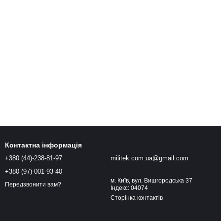
Контактна інформація
+380 (44)-238-81-97
militek.com.ua@gmail.com
+380 (97)-001-93-40
м. Київ, вул. Вишгородська 37
Передзвонити вам?
Індекс: 04074
Сторінка контактів