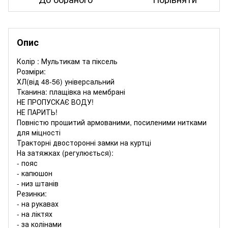
Опис
Колір : Мультикам та піксель
Розміри:
ХЛ(від 48-56) універсальний
Тканина: плащівка на мембрані
НЕ ПРОПУСКАЄ ВОДУ!
НЕ ПАРИТЬ!
Повністю прошитий армованими, посиленими нитками
для міцності
Тракторні двосторонні замки на куртці
На затяжках (регулюється):
- пояс
- капюшон
- низ штанів
Резинки:
- на рукавах
- на ліктях
- за колінами