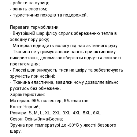
- роботи на вулиці;
- занять спортом;
- туристичних походів та подорожей.
Переваги термобілизни:
- Внутрішній шар флісу сприяє збереженню тепла в
холодну пору року;
- Матеріал відводить вологу під час активного руху;
- Тканина не утримує запахи навіть при активному
використанні, допомагає зберігати відчуття свіжості
протягом дня;
- Плоскі шви знижують тиск на шкіру та забезпечують
зручність при носінні;
- Тканина еластична, завдяки чому дозволяє вільно
рухатись без обмежень.
Характеристики:
Матеріал: 95% поліестер, 5% еластан;
Колір: Чорний;
Розміри: S, M, L, XL, 2XL, 3XL, 4XL, 5XL, 6XL
Сезон: Осінь/Зима/Весна;
Зручна при температурі до -30°C у якості базового
шару.