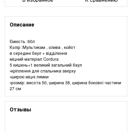
Описание
Ємкість :60л
Колір :Мультикам , олива , койот
в середині баул + відділення
міцний матеріал Cordura
5 кишень+1 великий загальний баул
▫️кріплення для спальника зверху
▫️широкі міцні лямки
▫️розмір: висота 50, ширина 38, ширина бокової частини
27 см
Отзывы