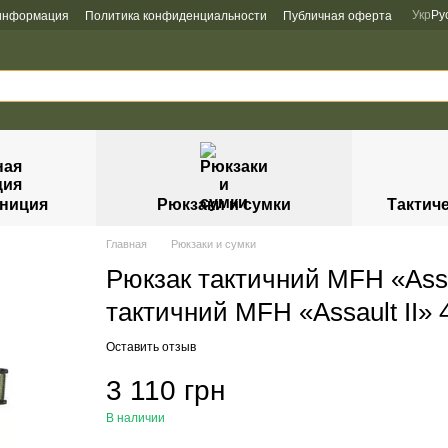
Укр
Ру
 информация
Политика конфиденциальности
Публичная оферта
униция
Рюкзаки и сумки
Тактич
Главная
Рюкзаки и сумки
Рюкзак тактичний MFH «Assau
тактичний MFH «Assault II» 
Оставить отзыв
3 110 грн
В наличии