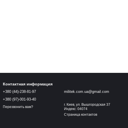
Контактная информация
+380 (44)-238-81-97
militek.com.ua@gmail.com
+380 (97)-001-93-40
г. Киев, ул. Вышгородская 37
Перезвонить вам?
Индекс: 04074
Страница контактов