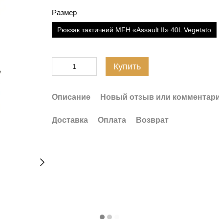
Размер
Рюкзак тактичний MFH «Assault II» 40L Vegetato
Купить
Описание
Новый отзыв или комментар
Доставка
Оплата
Возврат