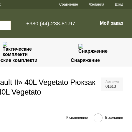
Сравнение
с
Желания
Вход
+380 (44)-238-81-97
Мой заказ
еские комплекти
Снаряжение
lt II» 40L Vegetato Рюкзак
Артикул
01613
40L Vegetato
К сравнению
В желания