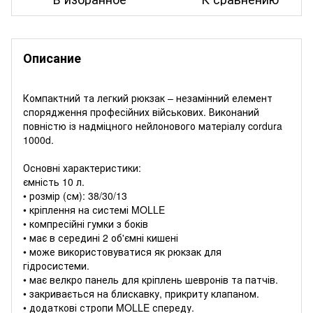
Описание
Компактний та легкий рюкзак – незамінний елемент
спорядження професійних військових. Виконаний
повністю із надміцного нейлонового матеріалу cordura
1000d.
Основні характеристики:
ємність 10 л.
• розмір (см): 38/30/13
• кріплення на системі MOLLE
• компресійні гумки з боків
• має в середині 2 об'ємні кишені
• може використовуватися як рюкзак для
гідросистеми.
• має велкро панель для кріплень шевронів та патчів.
• закривається на блискавку, прикриту клапаном.
• додаткові стропи MOLLE спереду.