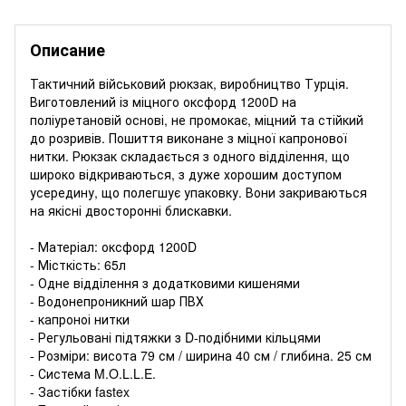
Описание
Тактичний військовий рюкзак, виробництво Турція.
Виготовлений із міцного оксфорд 1200D на
поліуретановій основі, не промокає, міцний та стійкий
до розривів. Пошиття виконане з міцної капронової
нитки. Рюкзак складається з одного відділення, що
широко відкриваються, з дуже хорошим доступом
усередину, що полегшує упаковку. Вони закриваються
на якісні двосторонні блискавки.
- Матеріал: оксфорд 1200D
- Місткість: 65л
- Одне відділення з додатковими кишенями
- Водонепроникний шар ПВХ
- капроноі нитки
- Регульовані підтяжки з D-подібними кільцями
- Розміри: висота 79 см / ширина 40 см / глибина. 25 см
- Система M.O.L.L.E.
- Застібки fastex