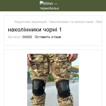
Защитная амуниция
Наколінники та налокітники
Наколі
наколінники чорні 1
Артикул:
00202
Оставить отзыв