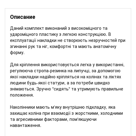
Описание
Даний комплект виконаний з високоміцного та
удароміцного пластику з легкою конструкцією. В
експлуатації накладки не створюють незручностей при
згинанні рук та ніг, комфортні та мають анатомічну
форму.
Для кріплення використовується легка у використанні,
регулююча стропа-резинка на липучці, за допомогою
якої накладки надійно кріпляться на колінах та ліктях
людини будь-якої статури, а за потреби швидко
знімаються. Зручно "сидять" та утримують правильне
положення.
Наколінники мають м'яку внутрішню підкладку, яка
захищає коліна при взаємодії з жорсткими, холодними
та агресивними факторами, пом'якшуючи
навантаження.