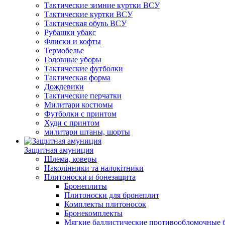
Тактические зимние куртки ВСУ
Тактические куртки ВСУ
Тактическая обувь ВСУ
Рубашки убакс
Флиски и кофты
Термобелье
Головные уборы
Тактические футболки
Тактическая форма
Дождевики
Тактические перчатки
Милитари костюмы
Футболки с принтом
Худи с принтом
милитари штаны, шорты
Защитная амуниция
Шлема, коверы
Наколінники та налокітники
Плитоноски и бонезащита
Бронеплиты
Плитоноски для бронеплит
Комплекты плитоносок
Бронекомплекты
Мягкие баллистические противообломочные 