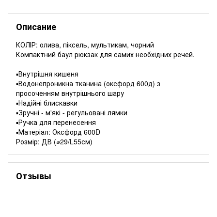
Описание
КОЛІР: олива, піксель, мультикам, чорний
Компактний баул рюкзак для самих необхідних речей.
▪️Внутрішня кишеня
▪️Водонепроникна тканина (оксфорд 600д) з
просоченням внутрішнього шару
▪️Надійні блискавки
▪️Зручні - м'які - регульовані лямки
▪️Ручка для перенесення
▪️Матеріал: Оксфорд 600D
Розмір: ДВ (⌀29/L55см)
Отзывы