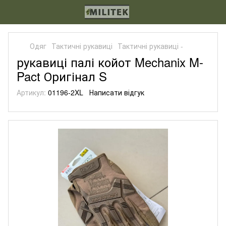
Одяг
Тактичні рукавиці
Тактичні рукавиці -
рукавиці палі койот Mechanix M-
Pact Оригінал S
Артикул:
01196-2XL
Написати відгук