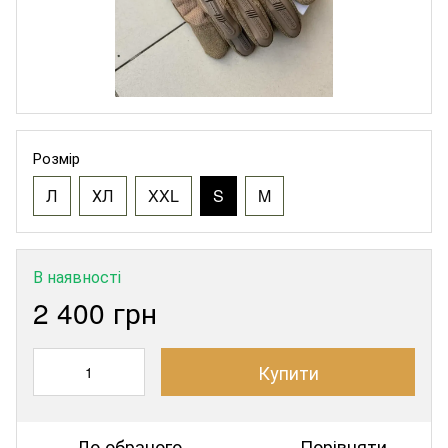
Розмір
Л
ХЛ
XXL
S
M
В наявності
2 400 грн
Купити
До обраного
Порівняти