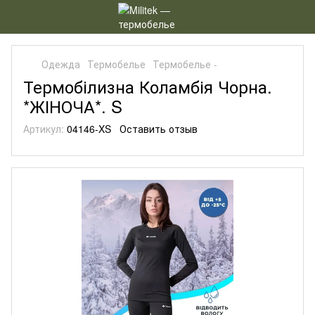
Одежда
Термобелье
Термобелье -
Термобілизна Коламбія Чорна.
*ЖІНОЧА*. S
Артикул:
04146-XS
Оставить отзыв