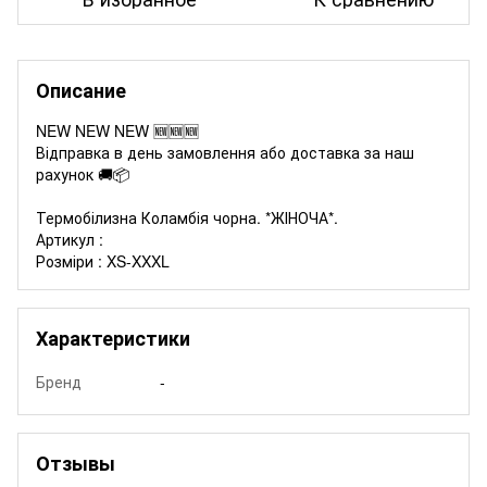
Описание
NEW NEW NEW 🆕🆕🆕
Відправка в день замовлення або доставка за наш
рахунок 🚚📦
Термобілизна Коламбія чорна. *ЖІНОЧА*.
Артикул :
Розміри : XS-XXXL
Характеристики
Бренд
-
Отзывы