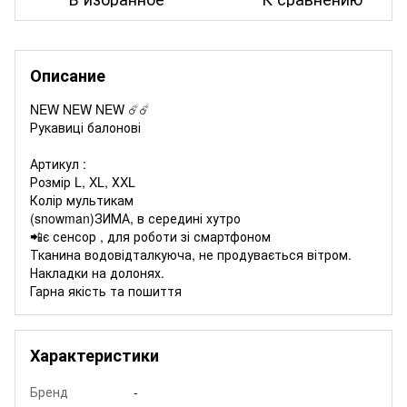
Описание
NEW NEW NEW ☄️☄️
Рукавиці балонові
Артикул :
Розмір L, XL, ХXL
Колір мультикам
(snowman)ЗИМА, в середині хутро
📲є сенсор , для роботи зі смартфоном
Тканина водовідталкуюча, не продувається вітром.
Накладки на долонях.
Гарна якість та пошиття
Характеристики
Бренд
-