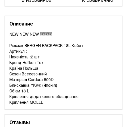
Описание
NEW NEW NEW 🆕🆕🆕
Рюкзак BERGEN BACKPACK 18L Койот
Артикул :
Наявність :2 шт
Бренд Helikon-Tex
Країна Польща
Сезон Всесезонний
Матеріал Cordura 500D
Блискавка YKK® (Японія)
Об'єм 18 L
Кріплення додаткового обладнання
Кріплення MOLLE
Отзывы