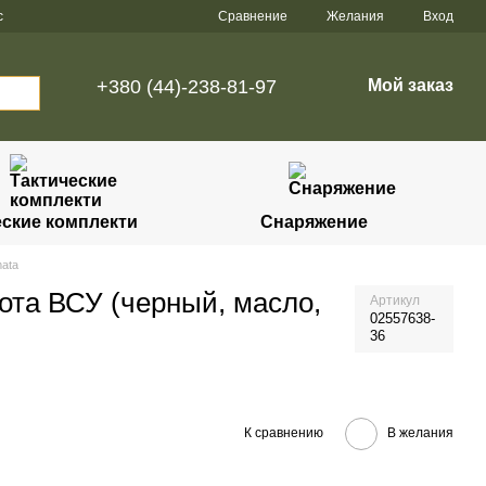
Сравнение
с
Желания
Вход
+380 (44)-238-81-97
Мой заказ
еские комплекти
Снаряжение
ata
ота ВСУ (черный, масло,
Артикул
02557638-
36
К сравнению
В желания