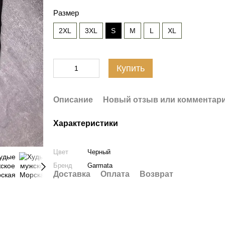
Размер
2XL
3XL
S
M
L
XL
Купить
Описание
Новый отзыв или комментар
Характеристики
Цвет
Черный
Бренд
Garmata
Доставка
Оплата
Возврат