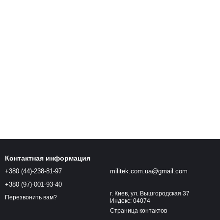
Контактная информация
+380 (44)-238-81-97
militek.com.ua@gmail.com
+380 (97)-001-93-40
г. Киев, ул. Вышгородская 37
Перезвонить вам?
Индекс: 04074
Страница контактов