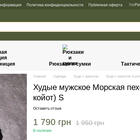
Укр
Ру
 информация
Политика конфиденциальности
Публичная оферта
униция
Рюкзаки и сумки
Тактич
Главная
Одежда
Худи с принтом
Худи с принтом Garm
Худые мужское Морская пех
койот) S
Оставить отзыв
1 790 грн
1 950 грн
В наличии