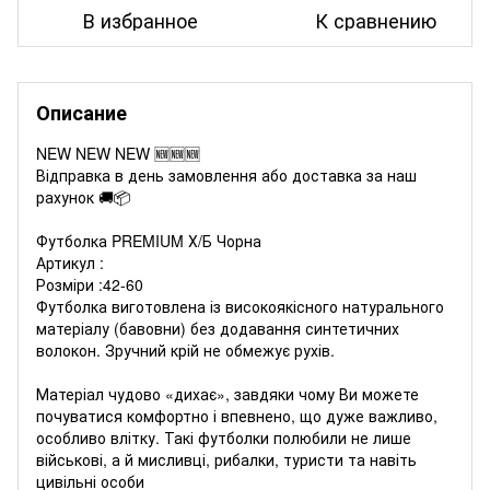
В избранное
К сравнению
Описание
NEW NEW NEW 🆕🆕🆕
Відправка в день замовлення або доставка за наш
рахунок 🚚📦
Футболка PREMIUM Х/Б Чорна
Артикул :
Розміри :42-60
Футболка виготовлена із високоякісного натурального
матеріалу (бавовни) без додавання синтетичних
волокон. Зручний крій не обмежує рухів.
Матеріал чудово «дихає», завдяки чому Ви можете
почуватися комфортно і впевнено, що дуже важливо,
особливо влітку. Такі футболки полюбили не лише
військові, а й мисливці, рибалки, туристи та навіть
цивільні особи