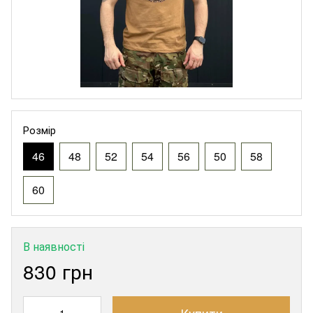
Розмір
46
48
52
54
56
50
58
60
В наявності
830 грн
Купити